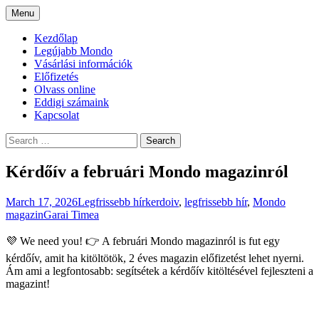
Skip
Menu
to
A Mondo Magazin honlapja
Mondo Magazin
content
Kezdőlap
Legújabb Mondo
Vásárlási információk
Előfizetés
Olvass online
Eddigi számaink
Kapcsolat
Search
for:
Kérdőív a februári Mondo magazinról
March 17, 2026
Legfrissebb hír
kerdoiv
,
legfrissebb hír
,
Mondo
magazin
Garai Timea
💜 We need you! 👉 A februári Mondo magazinról is fut egy
kérdőív, amit ha kitöltötök, 2 éves magazin előfizetést lehet nyerni.
Ám ami a legfontosabb: segítsétek a kérdőív kitöltésével fejleszteni a
magazint!