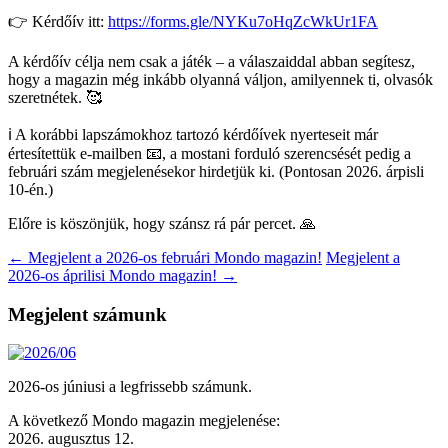
👉 Kérdőív itt:
https://forms.gle/NYKu7oHqZcWkUr1FA
A kérdőív célja nem csak a játék – a válaszaiddal abban segítesz,
hogy a magazin még inkább olyanná váljon, amilyennek ti, olvasók
szeretnétek. 🥰
ℹ️ A korábbi lapszámokhoz tartozó kérdőívek nyerteseit már
értesítettük e-mailben 📧, a mostani forduló szerencsését pedig a
februári szám megjelenésekor hirdetjük ki. (Pontosan 2026. árpisli
10-én.)
Előre is köszönjük, hogy szánsz rá pár percet. 🙏
Post
←
Megjelent a 2026-os februári Mondo magazin!
Megjelent a
2026-os áprilisi Mondo magazin!
→
navigation
Megjelent számunk
2026-os júniusi a legfrissebb számunk.
A következő Mondo magazin megjelenése:
2026. augusztus 12.